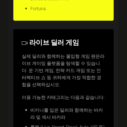
Fortuna
라이브 딜러 게임
실제 딜러와 함께하는 몰입형 게임 팬은라
이브 게이밍 플랫폼을 탐색할 수 있습니
다. 운 기반 게임, 전략 카드 게임 또는 인
터랙티브 쇼 등 귀하에게 가장 적합한 경
험을 선택하십시오.
이용 가능한 카테고리는 다음과 같습니다:
비키니를 입은 딜러와 함께하는 바카
라 및 섹시 바카라