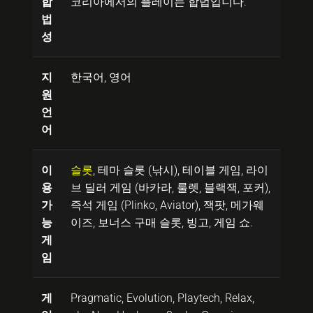
합
코리아에서의 플레이는 합법입니다.
법
성
지
한국어, 영어
원
언
어
이
슬롯
, 테마 슬롯 (낚시), 테이블 게임, 라이
용
브 딜러 게임 (바카라, 룰렛, 블랙잭, 포커),
가
즉석 게임 (Plinko, Aviator), 잭팟, 메가웨
능
이즈, 보너스 구매 슬롯, 빙고, 게임 쇼.
게
임
게
Pragmatic, Evolution, Playtech, Relax,