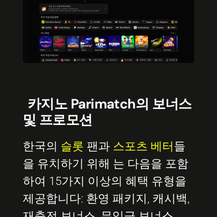
카지노 Parimatch의 보너스
및 프로모션
한국의
슬롯
팬과
스포츠 베터
들
을 유치하기 위해 는 다음을 포함
하여 15가지 이상의 혜택 유형을
제공합니다: 환영 패키지, 캐시백,
재충전 보너스, 무입금 보너스,