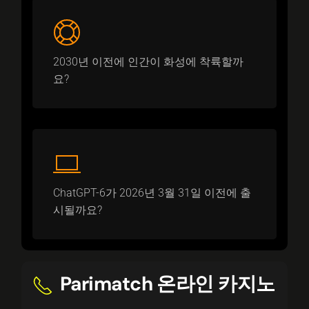
2030년 이전에 인간이 화성에 착륙할까
요?
ChatGPT-6가 2026년 3월 31일 이전에 출
시될까요?
Parimatch 온라인 카지노