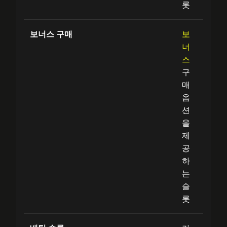
롯
보너스 구매
보
너
스
구
매
옵
션
을
제
공
하
는
슬
롯