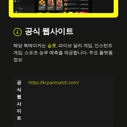
공식 웹사이트
해당 북메이커는
슬롯
, 라이브 딜러 게임, 인스턴트
게임, 스포츠 승부 예측을 제공합니다. 주요 플랫폼
정보:
공
https://kr.parimatch.com/
식
웹
사
이
트