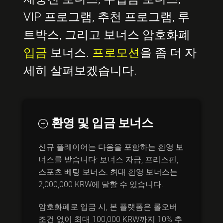
VIP 프로그램, 추천 프로그램, 루
트박스, 그리고 보너스 암호화폐
입금
보너스.
프로모션
을 좀 더 자
세히 살펴보겠습니다.
환영 및 입금 보너스
신규 플레이어는 다음을 포함하는 환영 보
너스를 받습니다: 보너스 자금, 프리스핀,
스포츠 베팅 보너스. 최대 환영 보너스는
2,000,000 KRW에 달할 수 있습니다.
암호화폐로 입금 시, 본 플랫폼은 롤오버
조건 없이 최대 100,000 KRW까지 10% 추