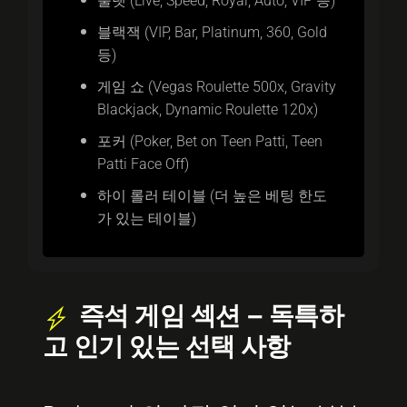
룰렛 (Live, Speed, Royal, Auto, VIP 등)
블랙잭 (VIP, Bar, Platinum, 360, Gold
등)
게임 쇼 (Vegas Roulette 500x, Gravity
Blackjack, Dynamic Roulette 120x)
포커 (Poker, Bet on Teen Patti, Teen
Patti Face Off)
하이 롤러 테이블 (더 높은 베팅 한도
가 있는 테이블)
즉석 게임 섹션 – 독특하
고 인기 있는 선택 사항