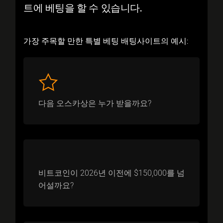
트에 베팅을 할 수 있습니다.
가장 주목할 만한 특별 베팅 배팅사이트의 예시:
다음 오스카상은 누가 받을까요?
비트코인이 2026년 이전에 $150,000를 넘
어설까요?